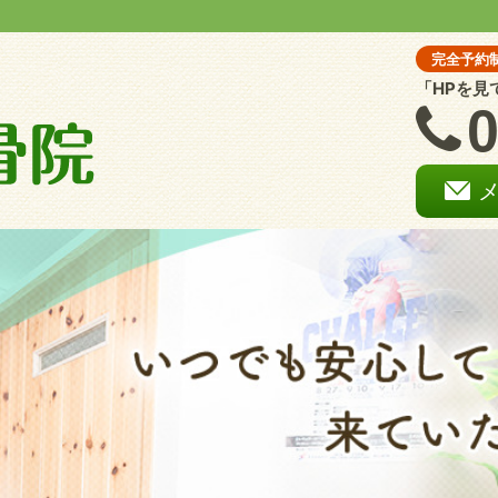
完全予約
「HPを見
0