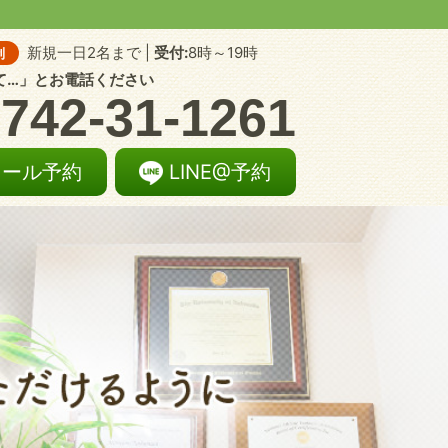
新規一日2名まで |
受付:
8時～19時
制
て…」とお電話ください
742-31-1261
メール予約
LINE@予約