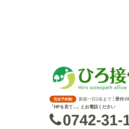
新規一日2名まで |
受付:
8
完全予約制
「HPを見て…」とお電話ください
0742-31-